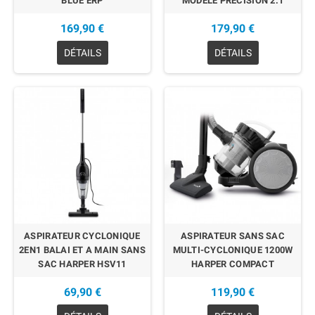
BLUE ERP
MODELE PRECISION 2.1
169,90 €
179,90 €
DÉTAILS
DÉTAILS
EN RUPTURE
ASPIRATEUR CYCLONIQUE
ASPIRATEUR SANS SAC
2EN1 BALAI ET A MAIN SANS
MULTI-CYCLONIQUE 1200W
SAC HARPER HSV11
HARPER COMPACT
69,90 €
119,90 €