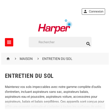

Connexion





MAISON
ENTRETIEN DU SOL
ENTRETIEN DU SOL
Maintenez vos sols impeccables avec notre gamme complète d'outils
d'entretien, incluant aspirateurs sans sac, aspirateurs balais,
aspirateurs eau et poussière, aspirateurs voiture, accessoires pour
aspirateurs, balais et balais serpillières. Ces appareils sont conçus pour
offrir une propreté optimale et s'adapter à toutes les surfaces de votre