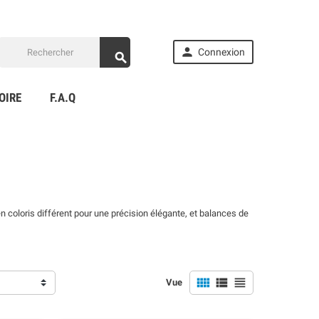

Connexion

OIRE
F.A.Q
 coloris différent pour une précision élégante, et balances de



Vue