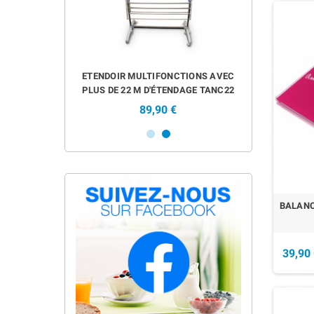
EN RU
ARPER 3 EN 1
ETENDOIR MULTIFONCTIONS AVEC
MIXEUR PLO
ACK
PLUS DE 22 M D'ÉTENDAGE TANC22
S
89,90 €
BALANC
39,90
EN RU