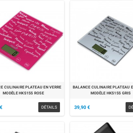
PTURE
EN RUPTURE
NGEANT HARPER 3 EN 1
MS699 BLACK
69,90 €
E CULINAIRE PLATEAU EN VERRE
BALANCE CULINAIRE PLATEAU 
MODÈLE HKS15S ROSE
MODÈLE HKS15S GRIS
 €
39,90 €
DÉTAILS
D
PTURE