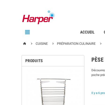

ACCUEIL




CUISINE
PRÉPARATION CULINAIRE
PÈSE
PRODUITS
Découvrez 
poche préc
Il y a 6 pr