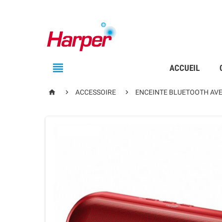

ACCUEIL



ACCESSOIRE
ENCEINTE BLUETOOTH AVE
EN RUPTURE