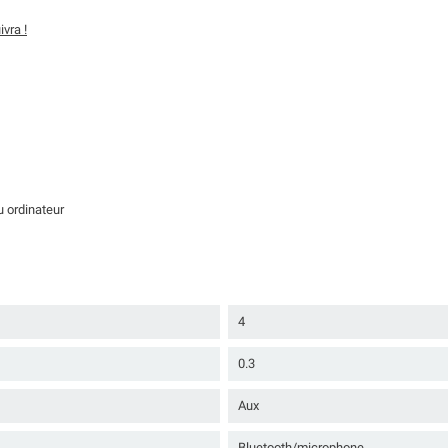
vra !
u ordinateur
4
0.3
Aux
Bluetooth/microphone