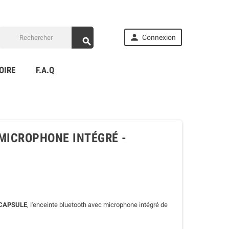

Connexion

OIRE
F.A.Q
MICROPHONE INTÉGRÉ -
CAPSULE
, l'enceinte bluetooth avec microphone intégré de