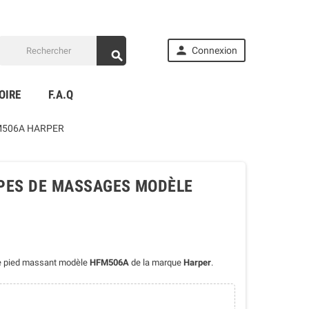

Connexion

OIRE
F.A.Q
M506A HARPER
YPES DE MASSAGES MODÈLE
de pied massant modèle
HFM506A
de la marque
Harper
.