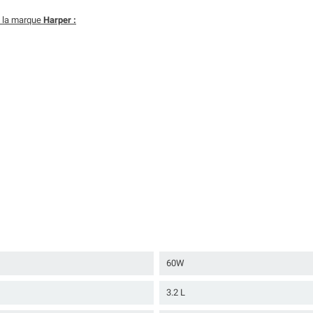
 la marque
Harper :
60W
3.2 L