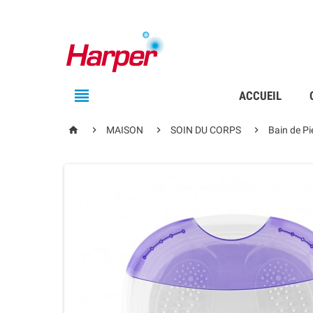

ACCUEIL




MAISON
SOIN DU CORPS
Bain de Pi
EN RUPTURE