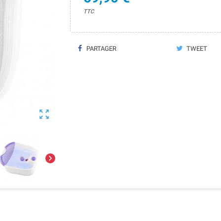
TTC
PARTAGER
TWEET

