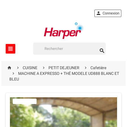

Connexion






CUISINE
PETIT DEJEUNER
Cafetière

MACHINE A EXPRESSO + THÉ MODELE UD888 BLANC ET
BLEU
EN RUPTURE