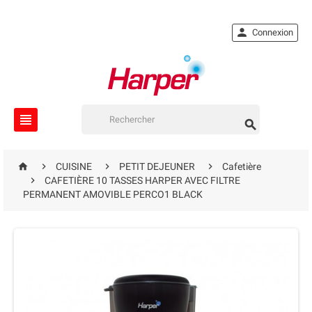

Connexion






CUISINE
PETIT DEJEUNER
Cafetière

CAFETIÈRE 10 TASSES HARPER AVEC FILTRE
PERMANENT AMOVIBLE PERCO1 BLACK
EN RUPTURE