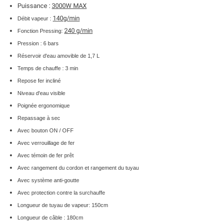
Puissance :
3000W MAX
140g/min
Débit vapeur :
240 g/min
Fonction Pressing:
Pression : 6 bars
Réservoir d'eau amovible de 1,7 L
Temps de chauffe : 3 min
Repose fer incliné
Niveau d'eau visible
Poignée ergonomique
Repassage à sec
Avec bouton ON / OFF
Avec verrouillage de fer
Avec témoin de fer prêt
Avec rangement du cordon et rangement du tuyau
Avec système anti-goutte
Avec
protection contre la surchauffe
Longueur de tuyau de vapeur: 150cm
Longueur de câble : 180cm