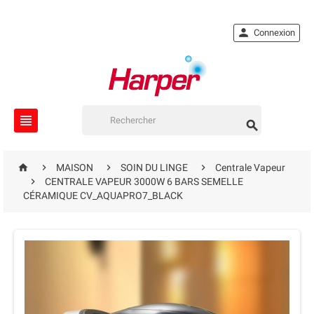

Connexion






MAISON
SOIN DU LINGE
Centrale Vapeur

CENTRALE VAPEUR 3000W 6 BARS SEMELLE
CÉRAMIQUE CV_AQUAPRO7_BLACK