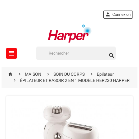

Connexion






MAISON
SOIN DU CORPS
Épilateur

ÉPILATEUR ET RASOIR 2 EN 1 MODÈLE HER230 HARPER
EN RUPTURE