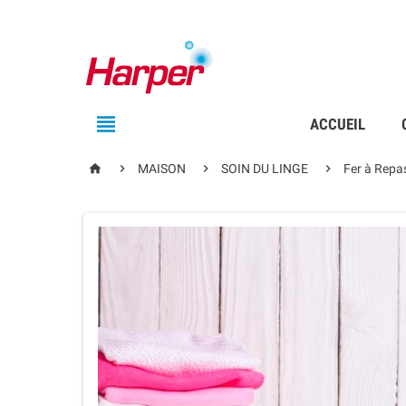

ACCUEIL




MAISON
SOIN DU LINGE
Fer à Repa