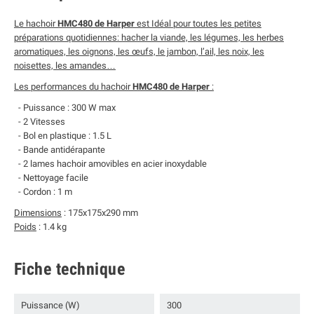
Le hachoir
HMC480 de Harper
est Idéal pour toutes les petites
préparations quotidiennes: hacher la viande, les légumes, les herbes
aromatiques, les oignons, les œufs, le jambon, l’ail, les noix, les
noisettes, les amandes…
Les performances du hachoir
HMC480 de Harper
:
- Puissance : 300 W max
- 2 Vitesses
- Bol en plastique : 1.5 L
- Bande antidérapante
- 2 lames hachoir amovibles en acier inoxydable
- Nettoyage facile
- Cordon : 1 m
Dimensions
: 175x175x290 mm
Poids
: 1.4 kg
Fiche technique
Puissance (W)
300