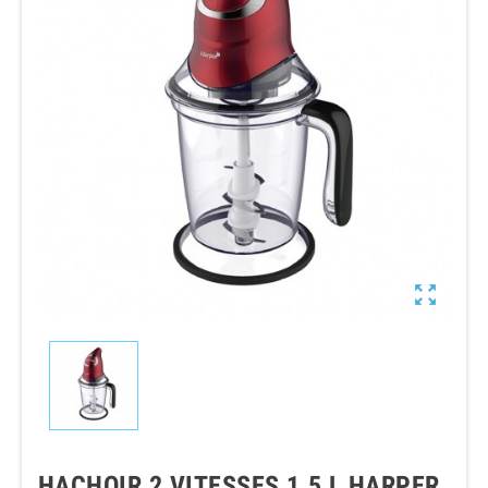

HACHOIR 2 VITESSES 1.5 L HARPER