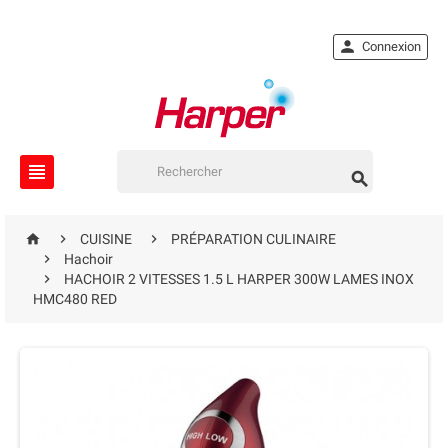

Connexion





CUISINE
PRÉPARATION CULINAIRE

Hachoir

HACHOIR 2 VITESSES 1.5 L HARPER 300W LAMES INOX
HMC480 RED
EN RUPTURE