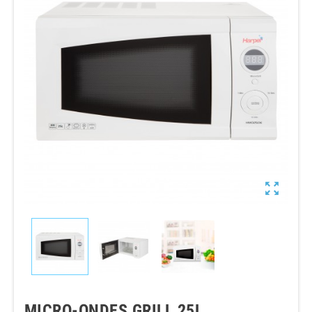

MICRO-ONDES GRILL 25L