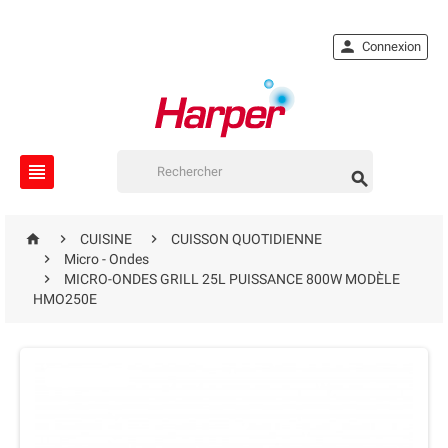

Connexion





CUISINE
CUISSON QUOTIDIENNE

Micro - Ondes

MICRO-ONDES GRILL 25L PUISSANCE 800W MODÈLE
HMO250E
EN RUPTURE